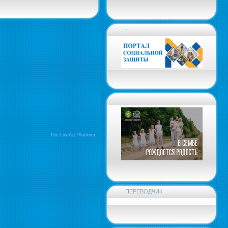
-
-
The LineAct Platform
ПЕРЕВОДЧИК