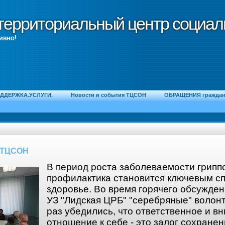
территориальный центр социал
территориальный центр социал
ивно!
ДДЕРЖКА.УСЛУГИ.
Новости и события ТЦСОН
ОБРАЩЕНИЯ граждан 
 ТЦСОН
В период роста заболеваемости грип
профилактика становится ключевым с
здоровье. Во время горячего обсужде
УЗ "Лидская ЦРБ" "серебряные" волон
раз убедились, что ответственное и в
отношение к себе - это залог сохранен