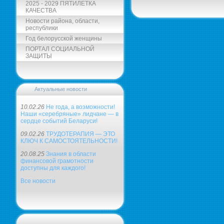
2025 - 2029 ПЯТИЛЕТКА
КАЧЕСТВА
Новости района, области,
республики
Год белорусской женщины
ПОРТАЛ СОЦИАЛЬНОЙ
ЗАЩИТЫ
Актуальные новости
10.02.26
Не года, а возможности!
Наши «серебряные» лидчане — в
сердце событий Беларуси!
09.02.26
ТРУДОТЕРАПИЯ — ЭТО
КЛЮЧ К САМОСТОЯТЕЛЬНОСТИ!
20.08.25
Знания в области
финансовой грамотности
доступны для каждого!
Все новости