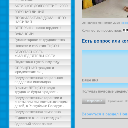
Карта сайта
АКТИВНОЕ ДОЛГОЛЕТИЕ - 2030
ГОРЯЧАЯ ЛИНИЯ
ПРОФИЛАКТИКА ДОМАШНЕГО
НАСИЛИЯ.
Обновлено 06 ноября 2025
[По
ВЕТЕРАНЫ - наша гордость!
Количество просмотров:
ВАКАНСИИ
Гуманитарное сотрудничество
Есть вопрос или ко
Новости и события ТЦСОН
БЕЗОПАСНОСТЬ
ЖИЗНЕДЕЯТЕЛЬНОСТИ
Подготовка к учебному году
ОБРАЩЕНИЯ граждан и
юридических лиц
Государственная социальная
Ваше имя
поддержка инвалидов
В ритме ЛРТЦСОН: когда
Получать почтовые уведомл
трудовые будни в радость
Государственные гарантии и
|
Примечание. Со
льготы семьям, воспитывающим
детей, в Республике Беларусь
Государственная символика
Вернуться в раздел
Нов
"Единство в наших сердцах!"
Здоровый образ жизни