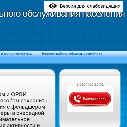
Версия для слабовидящих
ьного обслуживания населения
ьного обслуживания населения
и юридических лиц
Новости района, области, республики
8(0154) 60-20-01
пом и ОРВИ
пособом сохранить
ния с фельдшером
теры в очередной
нимательное
ия активности и