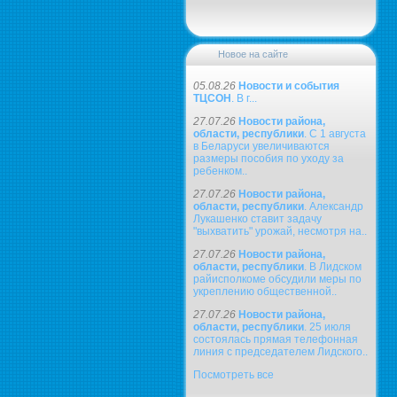
Новое на сайте
05.08.26
Новости и события
ТЦСОН
. В г...
27.07.26
Новости района,
области, республики
. С 1 августа
в Беларуси увеличиваются
размеры пособия по уходу за
ребенком..
27.07.26
Новости района,
области, республики
. Александр
Лукашенко ставит задачу
"выхватить" урожай, несмотря на..
27.07.26
Новости района,
области, республики
. В Лидском
райисполкоме обсудили меры по
укреплению общественной..
27.07.26
Новости района,
области, республики
. 25 июля
состоялась прямая телефонная
линия с председателем Лидского..
Посмотреть все