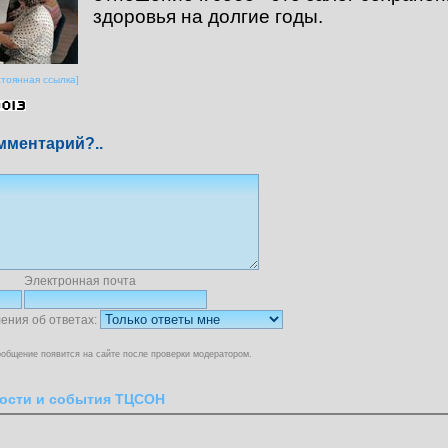
здоровья на долгие годы.
стоянная ссылка]
мментарий?..
Электронная почта
ения об ответах:
общение появится на сайте после проверки модератором.
ости и события ТЦСОН