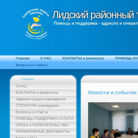
Лидский районный 
Лидский районный 
Помощь и поддержка - адресно и операт
Главная
О НАС
КОНТАКТЫ и реквизиты
ПОМОЩЬ.ПО
Вопросы и ответы
Главная
:: ::
О НАС
Новости и события
КОНТАКТЫ и реквизиты
Администрация учреждения
СТРУКТУРА учреждения
Вопросы и ответы
ПОМОЩЬ.ПОДДЕРЖКА.УСЛУГИ.
ОПЕКА и ПОПЕЧИТЕЛЬСТВО
НОРМАТИВНЫЕ ДОКУМЕНТЫ