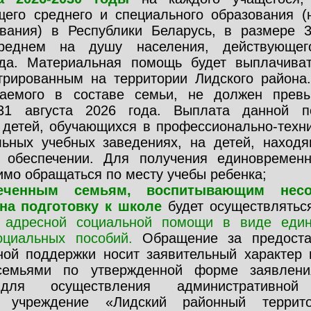
щего среднего и специального образования (
ования) в Республики Беларусь, в размере 
еднем на душу населения, действующег
ода. Материальная помощь будет выплачива
трированным на территории Лидского района.
ваемого в составе семьи, не должен прев
31 августа 2026 года. Выплата данной 
 детей, обучающихся в профессионально-техн
льных учебных заведениях, на детей, наход
м обеспечении. Для получения единовремен
мо обращаться по месту учебы ребенка;
печенным семьям, воспитывающим несо
на подготовку к школе
будет осуществляться
й адресной социальной помощи в виде еди
оциальных пособий.
Обращение за предоста
ной поддержки носит заявительный характер 
семьями по утвержденной форме заявлени
для осуществления административно
ое учреждение «Лидский районный террит