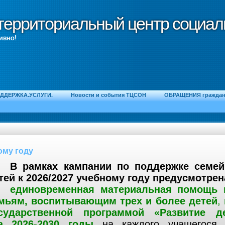
территориальный центр социал
территориальный центр социал
ивно!
ДДЕРЖКА.УСЛУГИ.
Новости и события ТЦСОН
ОБРАЩЕНИЯ граждан 
ому году
В рамках кампании по поддержке семей
тей к 2026/2027 учебному году предусмотрен
единовременная материальная помощь 
мьям, воспитывающим трех и более детей
,
сударственной программой «Развитие де
а 2026-2030 годы
на каждого учащегося,