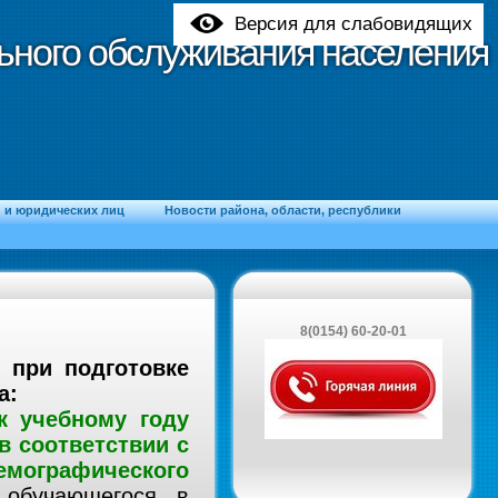
Версия для слабовидящих
ьного обслуживания населения
ьного обслуживания населения
и юридических лиц
Новости района, области, республики
8(0154) 60-20-01
 при подготовке
а:
к учебному году
в
соответствии с
мографического
 обучающегося в