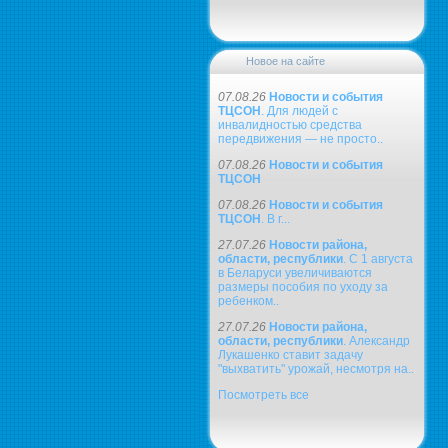
Новое на сайте
07.08.26
Новости и события
ТЦСОН
. Для людей с
инвалидностью средства
передвижения — не просто..
07.08.26
Новости и события
ТЦСОН
07.08.26
Новости и события
ТЦСОН
. В г...
27.07.26
Новости района,
области, республики
. С 1 августа
в Беларуси увеличиваются
размеры пособия по уходу за
ребенком..
27.07.26
Новости района,
области, республики
. Александр
Лукашенко ставит задачу
"выхватить" урожай, несмотря на..
Посмотреть все