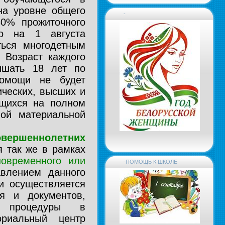
на уровне общего
-
30% прожиточного
о на 1 августа
ться многодетным
 Возраст каждого
ышать 18 лет по
помощи не будет
ических, высших и
ящихся на полном
ной материальной
вершеннолетних
 так же в рамках
новременного или
-ПОМОЩЬ К ШКОЛЕ
влением данного
и осуществляется
я и документов,
й процедуры в
ориальный центр