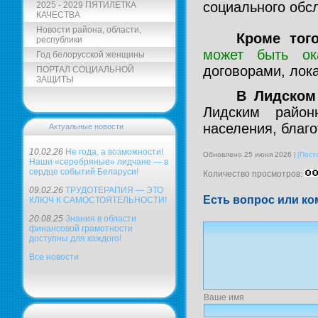
социального обсл
2025 - 2029 ПЯТИЛЕТКА
КАЧЕСТВА
Новости района, области,
Кроме тог
республики
может быть ок
Год белорусской женщины
договорами, лок
ПОРТАЛ СОЦИАЛЬНОЙ
ЗАЩИТЫ
В Лидском
Лидским район
населения, благ
Актуальные новости
10.02.26
Не года, а возможности!
Обновлено 25 июня 2026
[Пост
Наши «серебряные» лидчане — в
сердце событий Беларуси!
Количество просмотров:
09.02.26
ТРУДОТЕРАПИЯ — ЭТО
Есть вопрос или ко
КЛЮЧ К САМОСТОЯТЕЛЬНОСТИ!
20.08.25
Знания в области
финансовой грамотности
доступны для каждого!
Все новости
Ваше имя