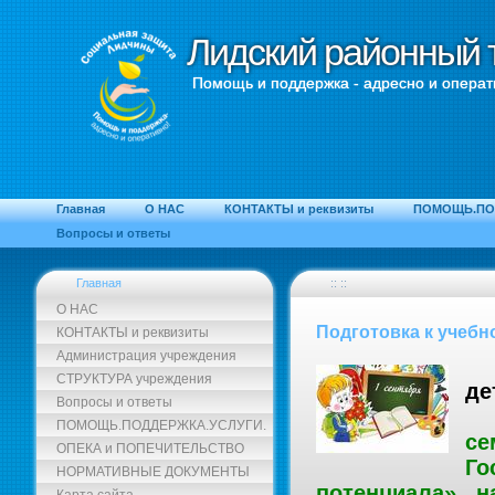
Лидский районный 
Лидский районный 
Помощь и поддержка - адресно и операт
Главная
О НАС
КОНТАКТЫ и реквизиты
ПОМОЩЬ.ПО
Вопросы и ответы
Главная
:: ::
О НАС
Подготовка к учебн
КОНТАКТЫ и реквизиты
Администрация учреждения
СТРУКТУРА учреждения
де
Вопросы и ответы
ПОМОЩЬ.ПОДДЕРЖКА.УСЛУГИ.
се
ОПЕКА и ПОПЕЧИТЕЛЬСТВО
Го
НОРМАТИВНЫЕ ДОКУМЕНТЫ
потенциала» н