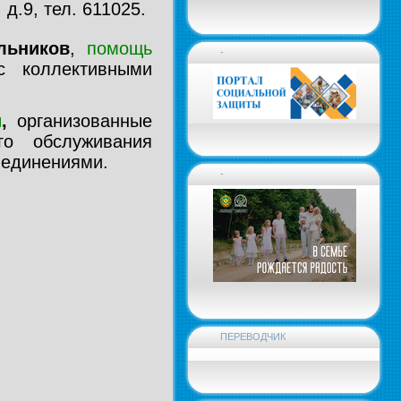
д.9, тел. 611025.
льников
,
помощь
-
 коллективными
и
,
организованные
го обслуживания
ъединениями.
-
ПЕРЕВОДЧИК