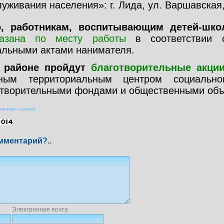
уживания населения»: г. Лида, ул. Варшавская, 
о, работникам, воспитывающим детей-шко
азана по месту работы
в соответствии с
альными актами нанимателя.
 районе пройдут
благотворительные акци
ным территориальным центром социально
отворительными фондами и общественными об
оянная ссылка]
мментарий?..
Электронная почта