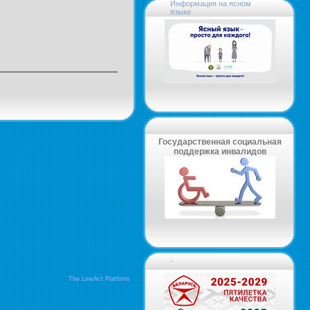
Информация на ясном
языке
Государственная социальная
поддержка инвалидов
-
The LineAct Platform