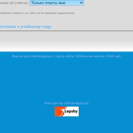
ения об ответах:
общение появится на сайте после проверки модератором.
готовка к учебному году
Версия для слабовидящих
|
Карта сайта
|
Мобильная версия
|
Мой сайт
Конструктор сайтов lepshy.by