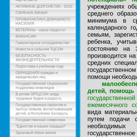
Карта сайта
учреждениях об
АКТИВНОЕ ДОЛГОЛЕТИЕ - 2030
среднего образ
ГОРЯЧАЯ ЛИНИЯ
ПРОФИЛАКТИКА ДОМАШНЕГО
минимума в ср
НАСИЛИЯ.
календарного г
ВЕТЕРАНЫ - наша гордость!
семьям, зарегис
ВАКАНСИИ
ребенка, учиты
Гуманитарное сотрудничество
состоянию на 
Новости и события ТЦСОН
производится на
БЕЗОПАСНОСТЬ
ЖИЗНЕДЕЯТЕЛЬНОСТИ
средних специа
Подготовка к учебному году
государственно
ОБРАЩЕНИЯ граждан и
помощи необходи
юридических лиц
малообес
Государственная социальная
поддержка инвалидов
детей, помощь 
В ритме ЛРТЦСОН: когда
государственно
трудовые будни в радость
ежемесячного с
Государственные гарантии и
льготы семьям, воспитывающим
вида материаль
детей, в Республике Беларусь
путем подачи 
Государственная символика
необходимых 
"Единство в наших сердцах!"
государственн
Здоровый образ жизни