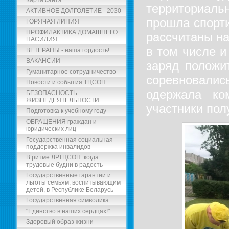
Карта сайта
территориал
АКТИВНОЕ ДОЛГОЛЕТИЕ - 2030
прошла спорт
ГОРЯЧАЯ ЛИНИЯ
ПРОФИЛАКТИКА ДОМАШНЕГО
рассчитаны на
НАСИЛИЯ.
в том числе и
ВЕТЕРАНЫ - наша гордость!
ВАКАНСИИ
заряд положи
Гуманитарное сотрудничество
соревновалис
Новости и события ТЦСОН
одержала ко
БЕЗОПАСНОСТЬ
ЖИЗНЕДЕЯТЕЛЬНОСТИ
участники пол
Подготовка к учебному году
ОБРАЩЕНИЯ граждан и
юридических лиц
Государственная социальная
поддержка инвалидов
В ритме ЛРТЦСОН: когда
трудовые будни в радость
Государственные гарантии и
льготы семьям, воспитывающим
детей, в Республике Беларусь
Государственная символика
"Единство в наших сердцах!"
Здоровый образ жизни