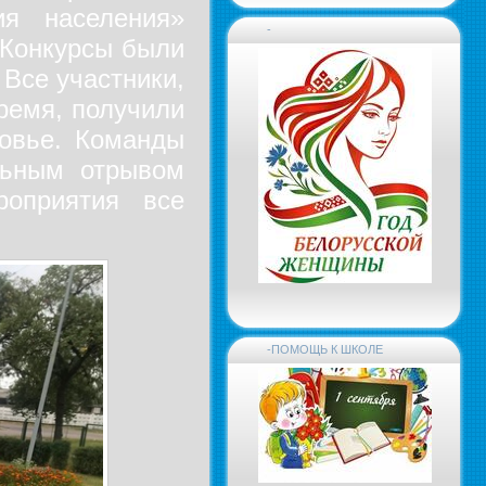
ия населения»
-
 Конкурсы были
 Все участники,
время, получили
ровье. Команды
льным отрывом
оприятия все
-ПОМОЩЬ К ШКОЛЕ