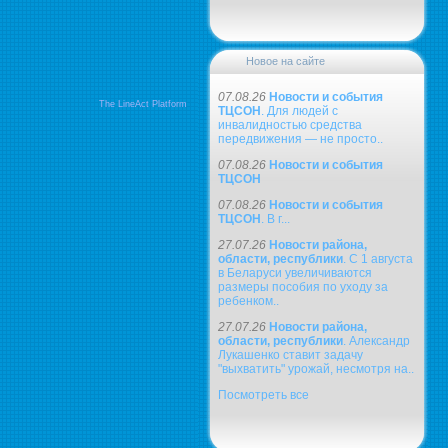
Новое на сайте
07.08.26
Новости и события
The LineAct Platform
ТЦСОН
. Для людей с
инвалидностью средства
передвижения — не просто..
07.08.26
Новости и события
ТЦСОН
07.08.26
Новости и события
ТЦСОН
. В г...
27.07.26
Новости района,
области, республики
. С 1 августа
в Беларуси увеличиваются
размеры пособия по уходу за
ребенком..
27.07.26
Новости района,
области, республики
. Александр
Лукашенко ставит задачу
"выхватить" урожай, несмотря на..
Посмотреть все