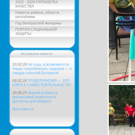
2025 - 2029 ПЯТИЛЕТКА
КАЧЕСТВА
Новости района, области,
республики
Год белорусской женщины
ПОРТАЛ СОЦИАЛЬНОЙ
ЗАЩИТЫ
Актуальные новости
10.02.26
Не года, а возможности!
Наши «серебряные» лидчане — в
сердце событий Беларуси!
09.02.26
ТРУДОТЕРАПИЯ — ЭТО
КЛЮЧ К САМОСТОЯТЕЛЬНОСТИ!
20.08.25
Знания в области
финансовой грамотности
доступны для каждого!
Все новости