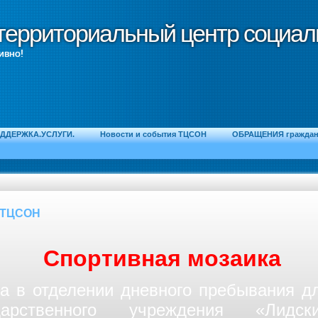
территориальный центр социал
территориальный центр социал
ивно!
ДДЕРЖКА.УСЛУГИ.
Новости и события ТЦСОН
ОБРАЩЕНИЯ граждан 
 ТЦСОН
Спортивная мозаика
да в отделении дневного пребывания дл
арственного учреждения «Лидск