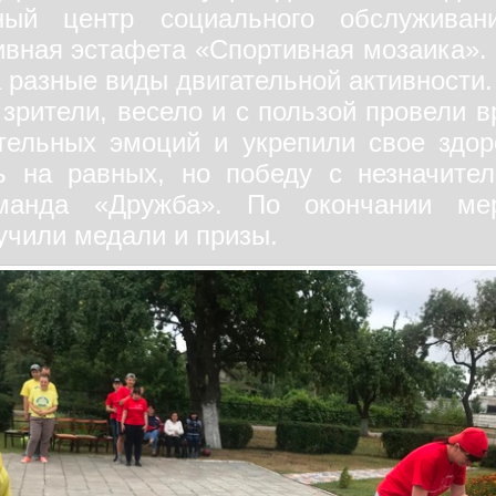
ьный центр социального обслуживан
ивная эстафета «Спортивная мозаика».
 разные виды двигательной активности.
 зрители, весело и с пользой провели 
тельных эмоций и укрепили свое здо
ь на равных, но победу с незначите
манда «Дружба». По окончании мер
учили медали и призы.