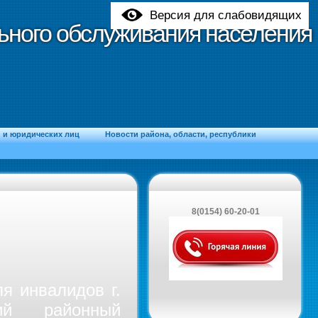
Версия для слабовидящих
ьного обслуживания населения
ьного обслуживания населения
и юридических лиц
Новости района, области, республики
8(0154) 60-20-01
я инвалидов г.
ий районный