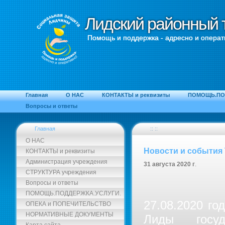
Лидский районный 
Лидский районный 
Помощь и поддержка - адресно и операт
Главная
О НАС
КОНТАКТЫ и реквизиты
ПОМОЩЬ.ПО
Вопросы и ответы
Главная
:: ::
О НАС
Новости и события
КОНТАКТЫ и реквизиты
Администрация учреждения
31 августа 2020 г
.
СТРУКТУРА учреждения
Вопросы и ответы
ПОМОЩЬ.ПОДДЕРЖКА.УСЛУГИ.
27.08.2020 го
ОПЕКА и ПОПЕЧИТЕЛЬСТВО
НОРМАТИВНЫЕ ДОКУМЕНТЫ
Лиды госуд