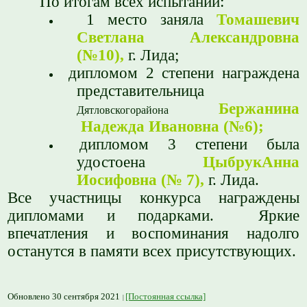
По итогам всех испытаний:
1 место заняла
Томашевич
Светлана Александровна
(№10),
г. Лида;
дипломом 2 степени награждена
представительница
Бержанина
Дятловскогорайона
Надежда Ивановна
(№6);
дипломом 3 степени была
удостоена
Цыбрук
Анна
Иосифовна
(№ 7),
г. Лида.
Все участницы конкурса награждены
дипломами и подарками.
Яркие
впечатления и воспоминания надолго
останутся в памяти всех присутствующих.
Обновлено 30 сентября 2021
[Постоянная ссылка]